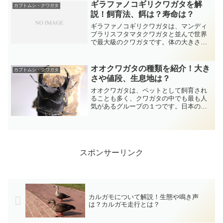
ギラファノコギリクワガタを解
でも最強の甲虫の１つとし...
カブトムシ・クワガタ
説！飼育法、餌は？寿命は？
ギラファノコギリクワガタは、マンディ
ブラリスフタマタクワガタと並んで世界
で最大級のクワガタです。体の大きさと
同じぐらいある長くてかっこいい大アゴ
が印象的ですよね。ムシキングでもつよ
さ200のカードとして人気を集めていまし
オオクワガタの種類を紹介！大き
カブトムシ・クワガタ
た。今回は、そういっ...
さや値段、生息地は？
オオクワガタは、ペットとして飼育され
ることも多く、クワガタの中でも最も人
気があるグループの１つです。日本のオ
オクワガタもいいですが、世界にはいろ
いろなオオクワガタがいます。今回は、
そういったオオクワガタの中で代表的な
ものを紹介していきたいと...
スポンサーリンク
カルガモについて解説！生態や鳴き声
は？カルガモ走行とは？