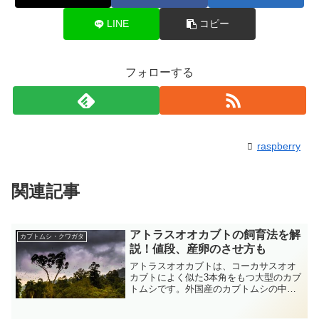
LINE
コピー
フォローする
raspberry
関連記事
アトラスオオカブトの飼育法を解
カブトムシ・クワガタ
説！値段、産卵のさせ方も
アトラスオオカブトは、コーカサスオオ
カブトによく似た3本角をもつ大型のカブ
トムシです。外国産のカブトムシの中で
は値段は最も手軽な種類の1つで、昆虫シ
ョップに限らずホームセンターなどでも