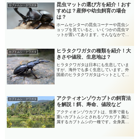
よく売られています。値段などを考える
昆虫マットの選び方を紹介！おす
カブトムシ・クワガタ
と、産卵や幼虫飼育は...
すめは？産卵や幼虫飼育の場合
は？
ホームセンターの昆虫コーナーや昆虫シ
ョップを見ていると、いくつかの昆虫マ
ットが置いてあります。そんななかで、
どれを選べばよいかわからないという方
も多いと思います。ここでは、昆虫マッ
トの種類や、用途に応じたおすすめ、選
ヒラタクワガタの種類を紹介！大
カブトムシ・クワガタ
ぶ際の目安等を紹介します...
きさや値段、生息地は？
ヒラタクワガタは日本にも生息していま
すが、海外でも多く生息しています。外
国産のヒラタクワガタはペットとして飼
育されることも多く、飼育も特別難しく
なく人気があります。今回は、そういっ
たヒラタクワガタについてどのような種
類がいるのか紹介していき...
アクティオンゾウカブトの飼育法
カブトムシ・クワガタ
を解説！餌、寿命、値段など
アクティオンゾウカブトは、世界で最も
重いカブトムシとされるゾウカブト属に
属するカブトムシの一種です。全身真っ
黒な体色をしており、角の長さはさほど
長くはないもののヘラクレスにも負けな
い大きな体は迫力十分です。ムシキング