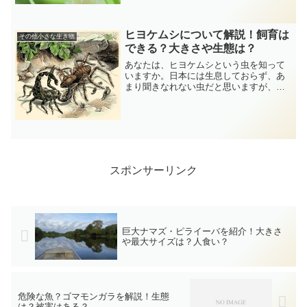
るのでしょうか。あのような臭いを発す
る虫を食べるものはいるのか、疑問に思
う方が多いのではないでし...
ヒヨケムシについて解説！飼育は
その他小さな生き物
できる？大きさや生態は？
あなたは、ヒヨケムシという虫を知って
いますか。日本には生息しておらず、あ
まり聞きなれない虫だと思いますが、ク
モの仲間の虫で、大型になるものも多い
です。ウデムシやビネガロンと並んで世
界三大奇虫にもなっています。今回は、
そういったヒヨケムシにつ...
スポンサーリンク
巨大ナマズ・ピライーバを紹介！大きさ
や最大サイズは？人食い？
危険な魚？ゴマモンガラを解説！生態
は？被害はある？