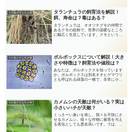
はほとんどなじみのないクモだと思いま
す。私の場合、yahooの検索エンジンでク
ジャクグモと検索したら、コガネグモと
タランチュラの飼育法を解説！
その他小さな生き物
検索したとみな...
餌、寿命は？毒はある？
タランチュラは、オオツチグモの仲間で
あるクモの総称で、世界の温暖なところ
に幅広く生息しています。クモというと
あまり好感をもてない方が多いかもしれ
ませんが、タランチュラはそこらへんに
いるクモとは一風変わっていて人気も高
いです。姿形は一見したと...
ボルボックスについて解説！大き
その他小さな生き物
さや特徴は？飼育法や値段は？
あなたは、ボルボックスを知っています
か。ボルボックスは別名オオヒゲマワリ
とも呼ばれる緑藻の一種で、非常に小さ
な球形をしています。ここでは、そんな
ボルボックスについて解説してきます。
ボルボックスの大きさや特徴ボルボック
スの大きさは直径500μ...
カメムシの天敵は何がいる？実は
その他小さな生き物
小さいハチが天敵？
くっさーい臭いを発し、我々を不快にさ
せるカメムシ。様々な作物に被害を与え
る害虫としても悪名高いです。では、そ
んなカメムシですが、果たして天敵はい