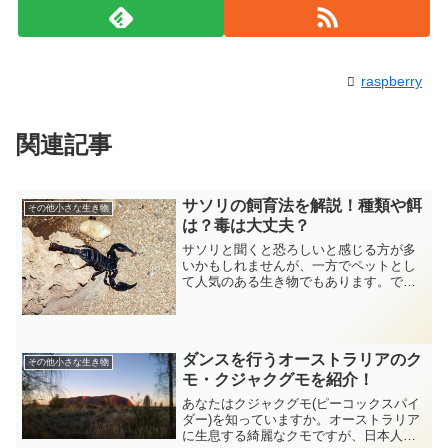
raspberry
関連記事
サソリの飼育法を解説！種類や餌
その他小さな生き物
は？毒は大丈夫？
サソリと聞くと恐ろしいと感じる方が多
いかもしれませんが、一方でペットとし
て人気のある生き物でもあります。で
は、サソリはどうすれば飼うことができ
るのでしょうか。また、飼育しても危険
ではないのでしょうか。今回は、ペット
としてのサソリについてみて...
ダンスを行うオーストラリアのク
その他小さな生き物
モ・クジャクグモを紹介！
あなたはクジャクグモ(ピーコックスパイ
ダー)を知っていますか。オーストラリア
に生息する綺麗なクモですが、日本人に