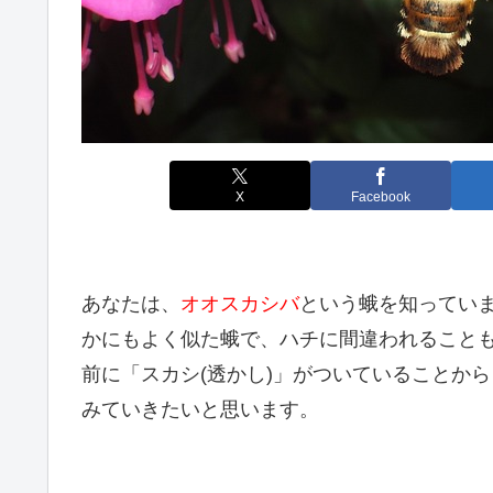
X
Facebook
あなたは、
オオスカシバ
という蛾を知ってい
かにもよく似た蛾で、ハチに間違われること
前に「スカシ(透かし)」がついていることか
みていきたいと思います。