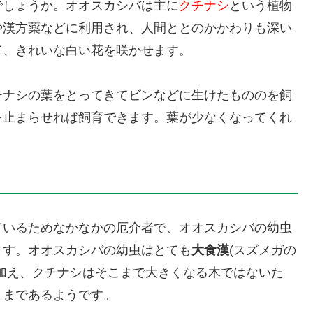
でしょうか。オオスカシバは主に
クチナシ
という植物
や漢方薬などに利用され、人間ととのかかわりも深い
て、きれいな白い花を咲かせます。
チナシの葉をとってきてビンなどに生けたもののを飼
を止まらせれば飼育できます。葉が少なくなってくれ
ているためなかなかの厄介者で、オオスカシバの幼虫
ます。オオスカシバの幼虫はとても
大食漢
(スズメガの
加え、クチナシはそこまで大きくなる木ではないた
とまであるようです。