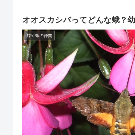
オオスカシバってどんな蛾？幼
蝶や蛾の仲間