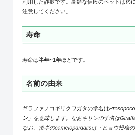
利用した詐欺です。高額な値段のペットは稀
注意してください。
寿命
寿命は
半年~1年
ほどです。
名前の由来
ギラファノコギリクワガタの学名は
Prosopo
ン
」を意味します。なおキリンの学名はGiraffa ca
なお、後半のcamelopardalisは「ヒョ