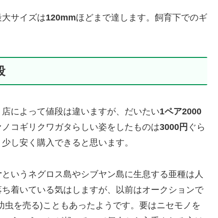
最大サイズは
120mm
ほどまで達します。飼育下でのギ
段
。店によって値段は違いますが、だいたい
1ペア2000
ァノコギリクワガタらしい姿をしたものは
3000円
ぐら
う少し安く購入できると思います。
ケ
というネグロス島やシブヤン島に生息する亜種は人
落ち着いている気はしますが、以前はオークションで
幼虫を売る)こともあったようです。要はニセモノを