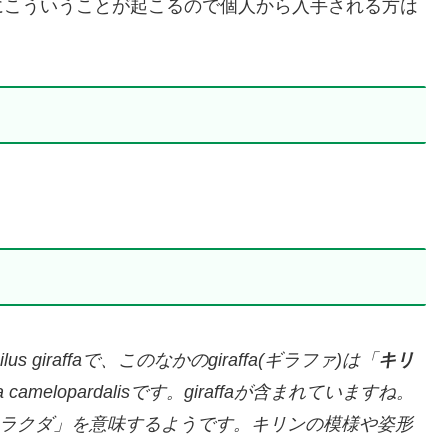
にこういうことが起こるので個人から入手される方は
coilus giraffaで、このなかのgiraffa(ギラファ)は「
キリ
melopardalisです。giraffaが含まれていますね。
ウ模様のラクダ」を意味するようです。キリンの模様や姿形