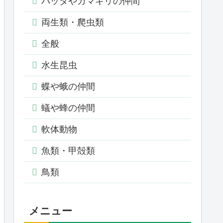
バッタやカマキリの仲間
両生類・爬虫類
全般
水生昆虫
蝶や蛾の仲間
蟻や蜂の仲間
軟体動物
魚類・甲殻類
鳥類
メニュー