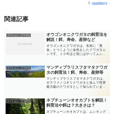
raspberry
関連記事
オウゴンオニクワガタの飼育法を
カブトムシ・クワガタ
解説！餌、寿命、産卵など
オウゴンオニクワガタは、名前に「黄
金」とつくように金色をしたクワガタム
シです。１０年ほど前にはやってムシブ
ームのきっかけになったムシキングでは
つよさ180の甲虫として登場していまし
た。人気も高いクワガタムシで、飼育さ
マンディブラリスフタマタクワガ
カブトムシ・クワガタ
れることもしばしばです。...
タの飼育法！餌、寿命、産卵等
マンディブラリスフタマタクワガタは、
ギラファノコギリクワガタと並んで世界
最大級のクワガタとして知られていま
す。オオキバフタマタクワガタという別
名の通り、大きくかっこいい大アゴが魅
力的で、人気も非常に高いクワガタで
ネプチューンオオカブトを解説！
カブトムシ・クワガタ
す。今回は、そういったマンデ...
飼育法や餌は？大きさは？
ネプチューンオオカブトは、ムシキング