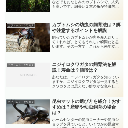
などでもおなじみのカブトムシで、人気
も高いです。細長い２本の角が特徴的
で、漆黒の体色です。ヘラクレスオオカ
ブトには及びませんが、非常に大型のカ
ブトムシです。今回は、そういったネプ
カブトムシの幼虫の飼育法は？餌
チューンオオカブトについて...
カブトムシ・クワガタ
や注意するポイントを解説
飼っていたカブトムシが卵を産んだりし
てくれれば、とてもうれしい瞬間だと思
います。その一方で、これから来年立派
な成虫を羽化させるためにも、幼虫の飼
育の準備もしなければいけません。今回
は、カブトムシの幼虫の飼育法について
ニジイロクワガタの飼育法を解
解説していきたいと思いま...
カブトムシ・クワガタ
説！寿命は？値段は？
あなたは、ニジイロクワガタを知ってい
ますか。ニジイロクワガタは一見すると
クワガタとは思えない鮮やかな色をした
クワガタで、世界一美しいクワガタとも
言われており、根強い人気を誇っていま
す。今回は、そういったニジイロクワガ
昆虫マットの選び方を紹介！おす
カブトムシ・クワガタ
タの飼育についてみていき...
すめは？産卵や幼虫飼育の場合
は？
ホームセンターの昆虫コーナーや昆虫シ
ョップを見ていると、いくつかの昆虫マ