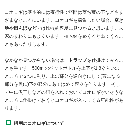
コオロギは基本的には夜行性で昼間は落ち葉の下などさま
ざまなところにいます。コオロギを採集したい場合、
空き
地や田んぼなど
では比較的容易に見つかると思います。人
家のまわりにもよくいます。植木鉢をめくると出てくるこ
ともあったりします。
なかなか見つからない場合は、
トラップ
を仕掛けてみるこ
とも手です。500mlのペットボトルを上下が1:3ぐらいの
ところで２つに割り、上の部分を逆向きにして(蓋になる
部分を奥に)下の部分にあてはめて容器を作ります。そし
て中に煮干しなどの餌を入れておいてコオロギがいそうな
ところに仕掛けておくとコオロギが入ってくる可能性があ
ります。
餌用のコオロギについて