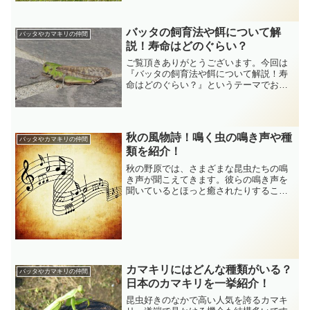
多いのではないでしょうか。今回は、そ
ういったマツムシについて見ていきたい
と思います。マツムシの生...
バッタの飼育法や餌について解
バッタやカマキリの仲間
説！寿命はどのぐらい？
ご覧頂きありがとうございます。今回は
『バッタの飼育法や餌について解説！寿
命はどのぐらい？』というテーマでお送
りしていきます。近所の草むらなどでも
よく見かけるバッタ。ここでは、そんな
バッタの飼育法について解説していきま
す。バッタの餌は何？バッ...
秋の風物詩！鳴く虫の鳴き声や種
バッタやカマキリの仲間
類を紹介！
秋の野原では、さまざまな昆虫たちの鳴
き声が聞こえてきます。彼らの鳴き声を
聞いているとほっと癒されたりすること
もありますよね。今回は、野原で鳴く虫
たちにはどんなものがいるのか、代表的
なものを紹介していきたいと思います。
スズムシ鳴く虫の中でも最...
カマキリにはどんな種類がいる？
バッタやカマキリの仲間
日本のカマキリを一挙紹介！
昆虫好きのなかで高い人気を誇るカマキ