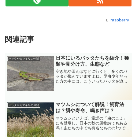
raspberry
関連記事
日本にいるバッタたちを紹介！種
バッタやカマキリの仲間
類や見分け方、生態など
空き地や田んぼなどに行くと、多くのバ
ッタが飛んでいますよね。昆虫少年だっ
た方の中には、こういったバッタを追い
かけて野原を駆けた方もいらっしゃるの
ではないでしょうか。イネ科の植物を食
べるため、ときおり害虫とみなされる場
合もありますが、多くの方...
マツムシについて解説！飼育法
バッタやカマキリの仲間
は？餌や寿命、鳴き声は？
マツムシといえば、童謡の「虫のこえ」
にも登場し、日本の秋の風物詩でもある
鳴く虫たちの中でも有名なものの1つで
す。幼いころ、昆虫図鑑などで見た方も