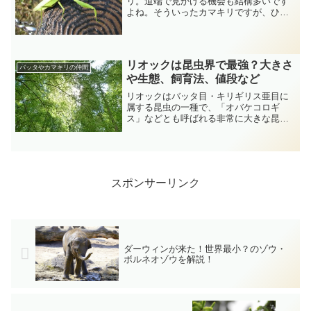
リ。道端で見かける機会も結構多いです
よね。そういったカマキリですが、ひと
くくりにカマキリといっても実際はさま
ざまな種類がいます。今回は、日本に棲
むさまざまなカマキリを紹介していきま
す。オオカマキリ出典：も...
リオックは昆虫界で最強？大きさ
バッタやカマキリの仲間
や生態、飼育法、値段など
リオックはバッタ目・キリギリス亜目に
属する昆虫の一種で、「オバケコロギ
ス」などとも呼ばれる非常に大きな昆虫
です。外見はコオロギを大きくしたよう
な感じなのですが、非常に獰猛で、昆虫
の中でも最強ではないか？といわれるほ
どの昆虫です。日本では昆虫...
スポンサーリンク
ダーウィンが来た！世界最小？のゾウ・
ボルネオゾウを解説！