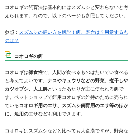
コオロギの飼育法は基本的にはスズムシと変わらないと考
えられます。なので、以下のページも参照してください。
参照：
スズムシの飼い方を解説！餌、寿命は？用意するも
のは？
コオロギの餌
コオロギは
雑食性
で、人間が食べるものはたいてい食べる
と考えてよいです。
ナスやキュウリなどの野菜、煮干しや
カツオブシ、人工餌
といったあたりが主に使われる餌で
す。ペットショップで餌用コオロギの維持のために売られ
ている
コオロギ用のエサ、スズムシ飼育用のエサ等のほか
に、魚用のエサなど
も利用できます。
コオロギはスズムシなどと比べても大食漢ですが、野菜な